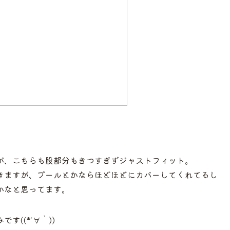
が、こちらも股部分もきつすぎずジャストフィット。
きますが、プールとかならほどほどにカバーしてくれてるし
かなと思ってます。
((*´∀｀))