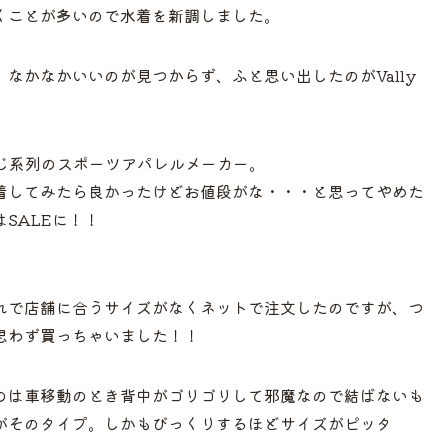
くことが多いので水着を新調しました。
なかなかいいのが見つからず、ふと思い出したのがVally
と同じ系列のスポーツアパレルメーカー。
着してみたら良かったけどお値段がな・・・と思ってやめた
SALEに！！
れで店舗に合うサイズがなくネットで注文したのですが、つ
思わず買っちゃいました！！
のは車移動のとき背中がゴリゴリして邪魔なので結ばないも
がそのタイプ。しかもびっくりするほどサイズがピッタ