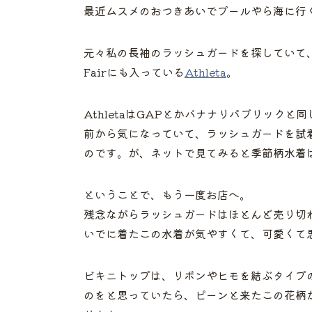
最近ムスメのおつきあいでプールやら海に行
元々私の長袖のラッシュガードを探していて、
Fairにも入っている
Athleta
。
AthletaはGAPとかバナナリパブリック
前から気になっていて、ラッシュガードを試
のです。が、ネットで見てみると季節柄水着は
ということで、もう一度お店へ。
残念ながらラッシュガードはほとんど売り切
いでに着たこの水着が気やすくて、可愛くて
ビキニトップは、リボンやヒモを結ぶタイプ
のをと思っていたら、ピーンと来たこの花柄