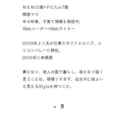
ねえね10歳×チビたん7歳
帰国ママ
ゆる知育、子育て情報を発信中。
Webコーダー×Webライター
2009年より夫の仕事でカリフォルニア、シ
リコンバレーに移住。
2016年に本帰国
妻となり、他人の国で暮らし、母となり強く
思うことは、頑張りすぎず、自分が心地よい
と思えるStyleを持つこと。